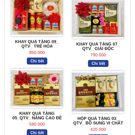
KHAY QUÀ TẶNG 09_
KHAY QUÀ TẶNG 07_
QTV_ TRẺ HÓA
QTV_ GIẢI ĐỘC
850.000
790.000
Chi tiết
Chi tiết
KHAY QUÀ TẶNG
05_QTV_ NÂNG CAO ĐỀ
HỘP QUÀ TẶNG 03_
KHÁNG
QTV_ BỔ SUNG VI CHẤT
580.000
420.000
Chi tiết