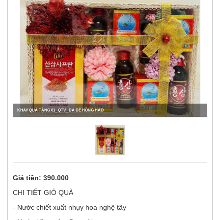
KHAY QUÀ TẶNG 01_ QTV_ DA DẺ HỒNG HÀO
Giá tiền:
390.000
CHI TIẾT GIỎ QUÀ
- Nước chiết xuất nhụy hoa nghệ tây