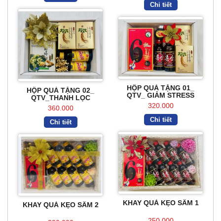
Chi tiết
HỘP QUÀ TẶNG 01_
HỘP QUÀ TẶNG 02_
QTV_ GIẢM STRESS
QTV_THANH LỌC
320.000
360.000
Chi tiết
Chi tiết
KHAY QUÀ KẸO SÂM 1
KHAY QUÀ KẸO SÂM 2
250.000