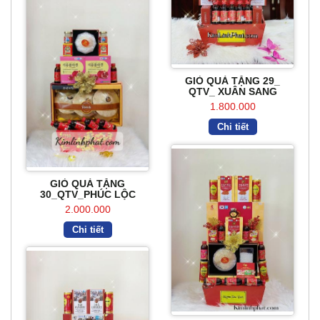
GIỎ QUÀ TẶNG 29_
QTV_ XUÂN SANG
1.800.000
Chi tiết
GIỎ QUÀ TẶNG
30_QTV_PHÚC LỘC
2.000.000
Chi tiết