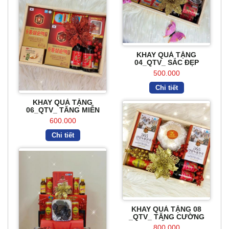
KHAY QUÀ TẶNG
04_QTV_ SẮC ĐẸP
500.000
Chi tiết
KHAY QUÀ TẶNG
06_QTV_ TĂNG MIỄN
DỊCH
600.000
Chi tiết
KHAY QUÀ TẶNG 08
_QTV_ TĂNG CƯỜNG
THỂ LỰC
800.000