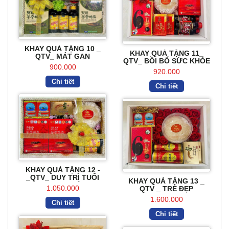
KHAY QUÀ TẶNG 10 _
KHAY QUÀ TẶNG 11_
QTV_ MÁT GAN
QTV_ BỒI BỔ SỨC KHỎE
900.000
920.000
Chi tiết
Chi tiết
KHAY QUÀ TẶNG 12 -
_QTV_ DUY TRÌ TUỔI
KHAY QUÀ TẶNG 13 _
THANH XUÂN
1.050.000
QTV _ TRẺ ĐẸP
1.600.000
Chi tiết
Chi tiết