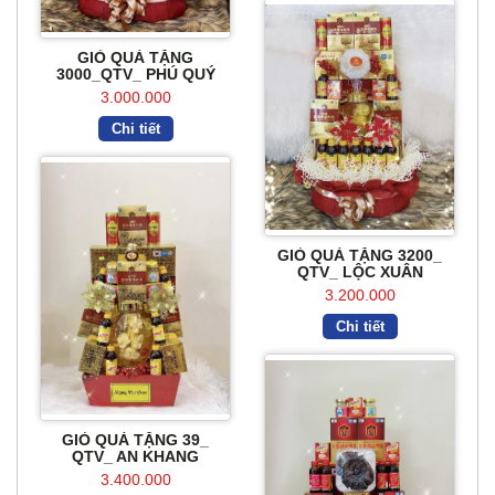
GIỎ QUÀ TẶNG
3000_QTV_ PHÚ QUÝ
3.000.000
Chi tiết
GIỎ QUÀ TẶNG 3200_
QTV_ LỘC XUÂN
3.200.000
Chi tiết
GIỎ QUÀ TẶNG 39_
QTV_ AN KHANG
3.400.000