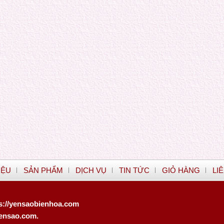
IỆU
SẢN PHẨM
DỊCH VỤ
TIN TỨC
GIỎ HÀNG
LI
s://yensaobienhoa.com
yensao.com
.