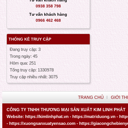
Tư vấn khách hàng
0938 358 798
NANO CURCUMIN PREMIUM 365 - Tinh
hoa Nghệ vàng Hàn Quốc
Tư vấn khách hàng
0966 462 468
THỐNG KÊ TRUY CẬP
Đang truy cập: 3
Trong ngày: 45
Hôm qua: 251
Tổng truy cập: 1330978
Truy cập nhiều nhất: 3075
TRANG CHỦ
GIỚI TH
NƯỚC COLLAGEN PREMIUM NMN 1500
CÔNG TY TNHH THƯƠNG MẠI SẢN XUẤT KIM LINH PHÁT
Website:
https://kimlinhphat.vn
-
https://matriduong.vn
-
http
-
https://xuongsanxuatyensao.com
-
https://giacongchebien