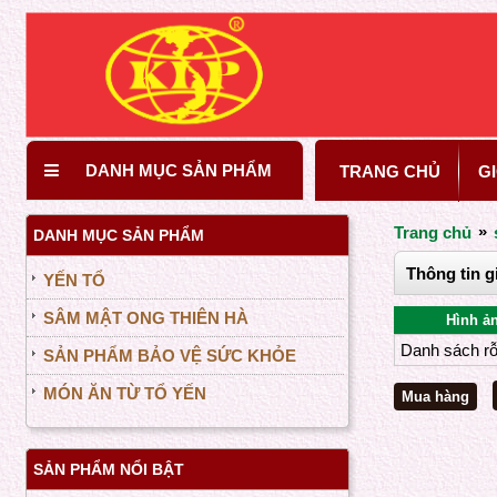
DANH MỤC SẢN PHẨM
TRANG CHỦ
GI
»
Trang chủ
DANH MỤC SẢN PHẨM
Thông tin g
YẾN TỔ
SÂM MẬT ONG THIÊN HÀ
Hình ả
Danh sách r
SẢN PHẨM BẢO VỆ SỨC KHỎE
MÓN ĂN TỪ TỔ YẾN
SẢN PHẨM NỔI BẬT