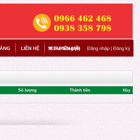
HÀNG
LIÊN HỆ
KHUYẾN MÃI
Giỏ hàng (
0
)
Đăng nhập
|
Đăng ký
Số lượng
Thành tiền
Hủy