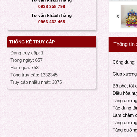
Tư vấn khách hàng
0938 358 798
Tư vấn khách hàng
0966 462 468
THỐNG KÊ TRUY CẬP
Thông tin
Đang truy cập: 1
Trong ngày: 657
Cô
Hôm qua: 753
Giup xương 
Tổng truy cập: 1332345
Truy cập nhiều nhất: 3075
Bổ phế, tốt
NƯỚC COLLAGEN PREMIUM NMN 1500
Điều hòa huy
Tăng cường 
Tác dụng tă
Làm chậm quá
Tăng cường t
Tăng cường 