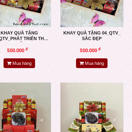
KHAY QUÀ TẶNG
KHAY QUÀ TẶNG 04_QTV_
QTV_PHÁT TRIỂN THỂ
SẮC ĐẸP
CHẤT
đ
đ
500.000
500.000
Mua hàng
Mua hàng