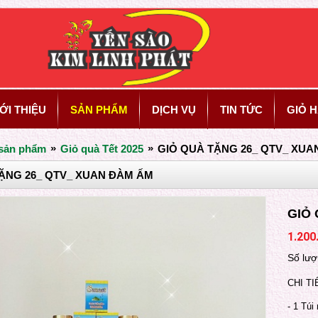
ỚI THIỆU
SẢN PHẨM
DỊCH VỤ
TIN TỨC
GIỎ 
»
»
sản phẩm
Giỏ quà Tết 2025
GIỎ QUÀ TẶNG 26_ QTV_ XUA
ẶNG 26_ QTV_ XUAN ĐÀM ẤM
GIỎ
1.200
Số lượ
CHI TI
- 1 Túi