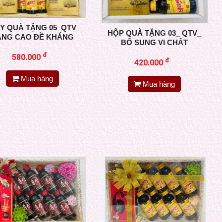
Y QUÀ TẶNG 05_QTV_
HỘP QUÀ TẶNG 03_ QTV_
ÂNG CAO ĐỀ KHÁNG
BỔ SUNG VI CHẤT
đ
580.000
đ
420.000
Mua hàng
Mua hàng