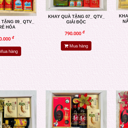
KHA
KHAY QUÀ TẶNG 07_ QTV_
N
 TẶNG 09_ QTV_
GIẢI ĐỘC
RẺ HÓA
đ
790.000
đ
0.000
Mua hàng
Mua hàng