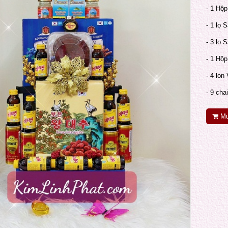
- 1 Hộ
- 1 lọ 
- 3 lọ
- 1 Hộ
- 4 lon
- 9 cha
Mu