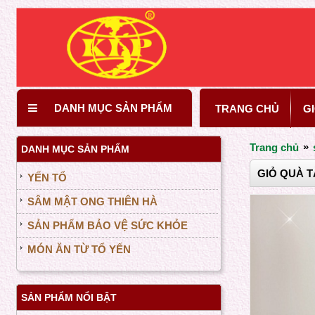
DANH MỤC SẢN PHẨM
TRANG CHỦ
GI
»
Trang chủ
DANH MỤC SẢN PHẨM
GIỎ QUÀ T
YẾN TỔ
SÂM MẬT ONG THIÊN HÀ
SẢN PHẨM BẢO VỆ SỨC KHỎE
MÓN ĂN TỪ TỔ YẾN
SẢN PHẨM NỔI BẬT