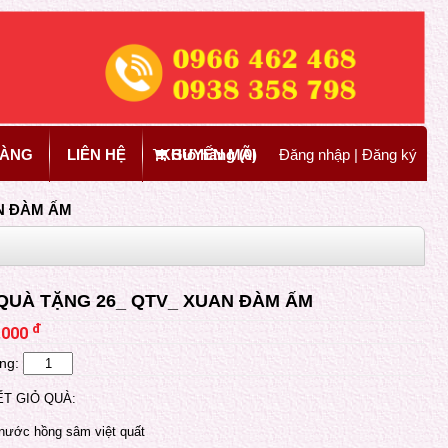
HÀNG
LIÊN HỆ
KHUYẾN MÃI
Giỏ hàng (
0
)
Đăng nhập
|
Đăng ký
N ĐÀM ẤM
 QUÀ TẶNG 26_ QTV_ XUAN ĐÀM ẤM
đ
.000
ng:
ẾT GIỎ QUÀ:
 nước hồng sâm việt quất