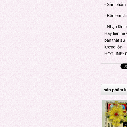
- Sản phẩm 
- Bên em là
- Nhận lên m
Hãy liên hệ
bạn thật sự 
SÂM MẬT ONG B50ML
lượng lớn.
HOTLINE: 0
sản phẩm k