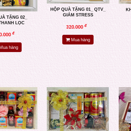
HỘP QUÀ TẶNG 01_ QTV_
K
GIẢM STRESS
UÀ TẶNG 02_
THANH LỌC
đ
320.000
đ
0.000
Mua hàng
Mua hàng