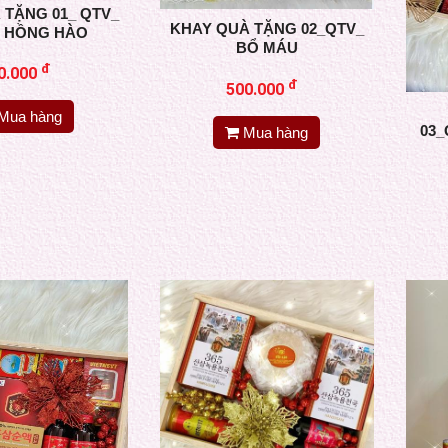
 TẶNG 01_ QTV_
KHAY QUÀ TẶNG 02_QTV_
Ẻ HỒNG HÀO
BỔ MÁU
đ
0.000
đ
500.000
Mua hàng
03_
Mua hàng