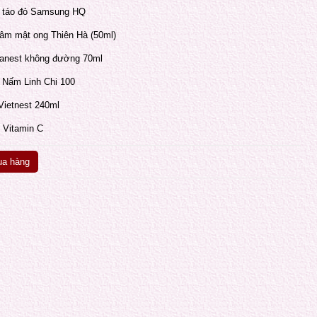
p táo đỏ Samsung HQ
Sâm mật ong Thiên Hà (50ml)
 Sanest không đường 70ml
p Nấm Linh Chi 100
 Vietnest 240ml
i Vitamin C
a hàng