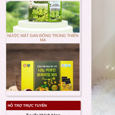
NƯỚC MÁT GAN ĐÔNG TRÙNG THIÊN
MA
NANO CURCUMIN PREMIUM 365 - Tinh
HỖ TRỢ TRỰC TUYẾN
hoa Nghệ vàng Hàn Quốc