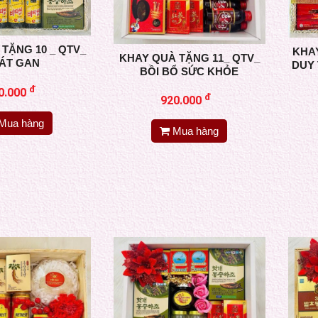
TẶNG 10 _ QTV_
KHAY
KHAY QUÀ TẶNG 11_ QTV_
ÁT GAN
DUY 
BỒI BỔ SỨC KHỎE
đ
0.000
đ
920.000
Mua hàng
Mua hàng