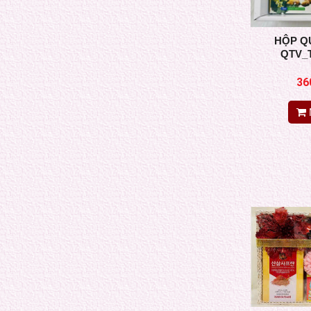
HỘP Q
QTV_
36