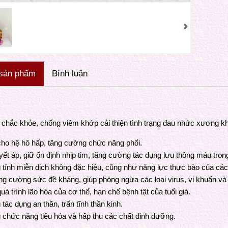
 sản phẩm
Bình luận
ng dụng:
chắc khỏe, chống viêm khớp cải thiện tình trạng đau nhức xương k
 cho hệ hô hấp, tăng cường chức năng phổi.
ết áp, giữ ổn định nhịp tim, tăng cường tác dụng lưu thông máu tron
tính miễn dịch không đặc hiệu, cũng như năng lực thực bào của các 
ng cường sức đề kháng, giúp phòng ngừa các loại virus, vi khuẩn và 
 trình lão hóa của cơ thể, hạn chế bệnh tật của tuổi già.
ác dụng an thần, trấn tĩnh thần kinh.
chức năng tiêu hóa và hấp thu các chất dinh dưỡng.