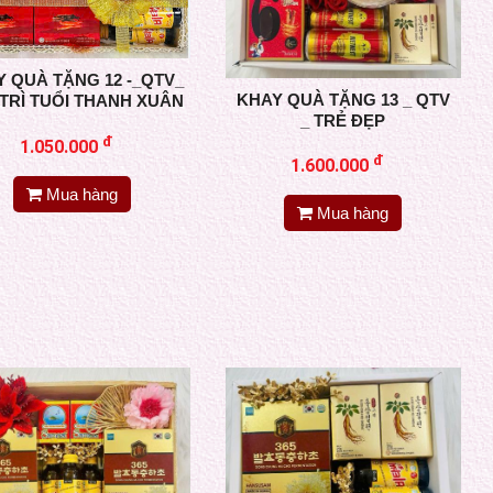
 QUÀ TẶNG 12 -_QTV_
KHAY QUÀ TẶNG 13 _ QTV
TRÌ TUỔI THANH XUÂN
_ TRẺ ĐẸP
đ
1.050.000
đ
1.600.000
Mua hàng
Mua hàng