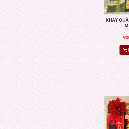
NƯỚC MÁT GAN ĐÔNG TRÙNG THIÊN
MA
KHAY QUÀ 
M
90
NANO CURCUMIN PREMIUM 365 - Tinh
hoa Nghệ vàng Hàn Quốc