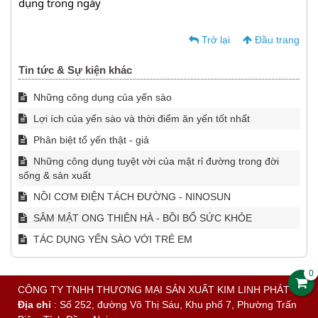
dụng trong ngày
Trở lại
Đầu trang
Tin tức & Sự kiện khác
Những công dụng của yến sào
Lợi ích của yến sào và thời điểm ăn yến tốt nhất
Phân biệt tổ yến thật - giả
Những công dụng tuyệt vời của mật rỉ đường trong đời
sống & sản xuất
NỒI CƠM ĐIỆN TÁCH ĐƯỜNG - NINOSUN
SÂM MẬT ONG THIÊN HÀ - BỒI BỔ SỨC KHỎE
TÁC DỤNG YẾN SÀO VỚI TRẺ EM
0
CÔNG TY TNHH THƯƠNG MẠI SẢN XUẤT KIM LINH PHÁT
Địa chỉ
: Số 252, đường Võ Thị Sáu, Khu phố 7, Phường Trấn