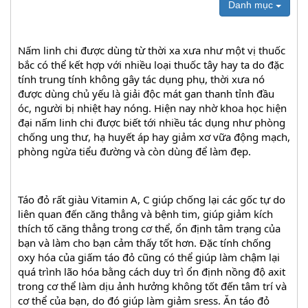
Danh mục
Nấm linh chi được dùng từ thời xa xưa như một vị thuốc 
bắc có thể kết hợp với nhiều loại thuốc tây hay ta do đặc 
tính trung tính không gây tác dụng phụ, thời xưa nó 
được dùng chủ yếu là giải độc mát gan thanh tỉnh đầu 
óc, người bị nhiệt hay nóng. Hiện nay nhờ khoa học hiện 
đại nấm linh chi được biết tới nhiều tác dụng như phòng 
chống ung thư, hạ huyết áp hay giảm xơ vữa động mạch, 
phòng ngừa tiểu đường và còn dùng để làm đẹp.
Táo đỏ rất giàu Vitamin A, C giúp chống lại các gốc tự do 
liên quan đến căng thẳng và bệnh tim, giúp giảm kích 
thích tố căng thẳng trong cơ thể, ổn định tâm trạng của 
bạn và làm cho bạn cảm thấy tốt hơn. Đặc tính chống 
oxy hóa của giấm táo đỏ cũng có thể giúp làm chậm lại 
quá trình lão hóa bằng cách duy trì ổn định nồng độ axit 
trong cơ thể làm dịu ảnh hưởng không tốt đến tâm trí và 
cơ thể của bạn, do đó giúp làm giảm sress. Ăn táo đỏ 